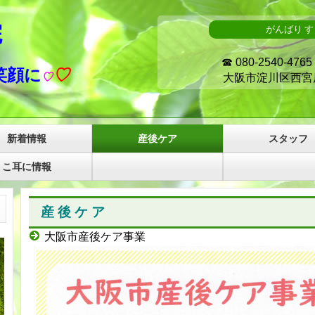
院
がんばり 
☎ 080-2540-4765
顔に
♡
♡
大阪市淀川区西宮原１
新着情報
産後ケア
スタッフ
こ耳に情報
産 後 ケ ア
大阪市産後ケア事業